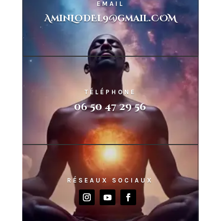
EMAIL
AminLoDEl9@gmail.COM
TÉLÉPHONE
06 50 47 29 56
RÉSEAUX SOCIAUX