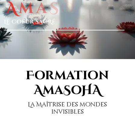
A
m
a
S
O
H
A
Le Coeur
SaCRé
Formation
AmaSoHA
La Maîtrise des mondes
invisibles