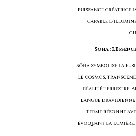
puissance créatrice i
capable d'illumin
gu
Sōha : L'Essen
Sōha symbolise la fus
le cosmos, transcend
réalité terrestre. 
langue dravidienne a
terme résonne avec
évoquant la lumière, l