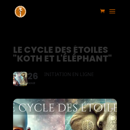
LE CYCLE DES ÉTOILES
"KOTH ET L'ÉLÉPHANT"
26
INITIATION EN LIGNE
MAR